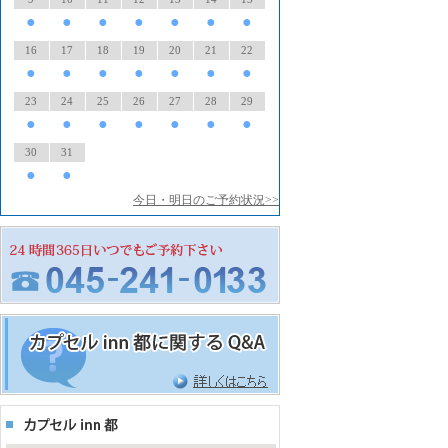
●
●
●
●
●
●
●
16
17
18
19
20
21
22
●
●
●
●
●
●
●
23
24
25
26
27
28
29
●
●
●
●
●
●
●
30
31
●
●
今日・明日のご予約状況>>