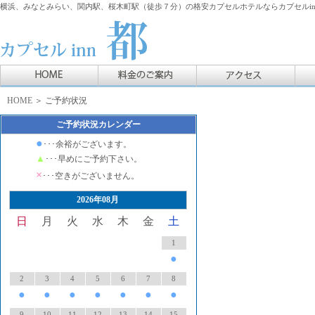
横浜、みなとみらい、関内駅、桜木町駅（徒歩７分）の格安カプセルホテルならカプセルin
HOME
＞ ご予約状況
ご予約状況カレンダー
●
･･･余裕がございます。
▲
･･･早めにご予約下さい。
×
･･･空きがございません。
2026年08月
日
月
火
水
木
金
土
1
●
2
3
4
5
6
7
8
●
●
●
●
●
●
●
9
10
11
12
13
14
15