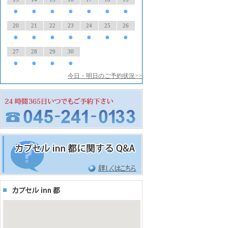
●
●
●
●
●
●
●
20
21
22
23
24
25
26
●
●
●
●
●
●
●
27
28
29
30
●
●
●
●
今日・明日のご予約状況>>