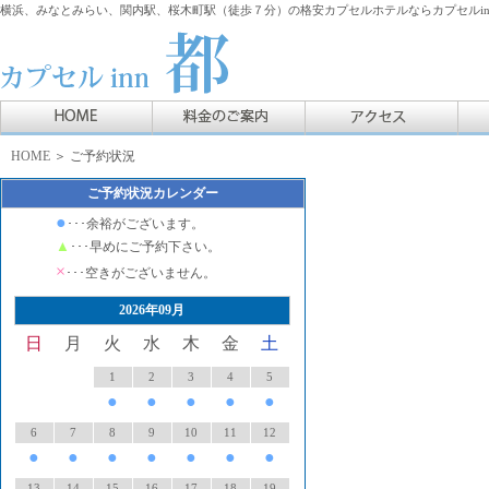
横浜、みなとみらい、関内駅、桜木町駅（徒歩７分）の格安カプセルホテルならカプセルin
HOME
＞ ご予約状況
ご予約状況カレンダー
●
･･･余裕がございます。
▲
･･･早めにご予約下さい。
×
･･･空きがございません。
2026年09月
日
月
火
水
木
金
土
1
2
3
4
5
●
●
●
●
●
6
7
8
9
10
11
12
●
●
●
●
●
●
●
13
14
15
16
17
18
19