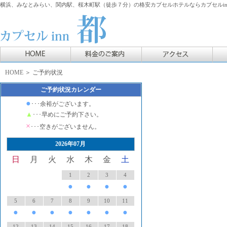
横浜、みなとみらい、関内駅、桜木町駅（徒歩７分）の格安カプセルホテルならカプセルin
HOME
＞ ご予約状況
ご予約状況カレンダー
●
･･･余裕がございます。
▲
･･･早めにご予約下さい。
×
･･･空きがございません。
2026年07月
日
月
火
水
木
金
土
1
2
3
4
●
●
●
●
5
6
7
8
9
10
11
●
●
●
●
●
●
●
12
13
14
15
16
17
18