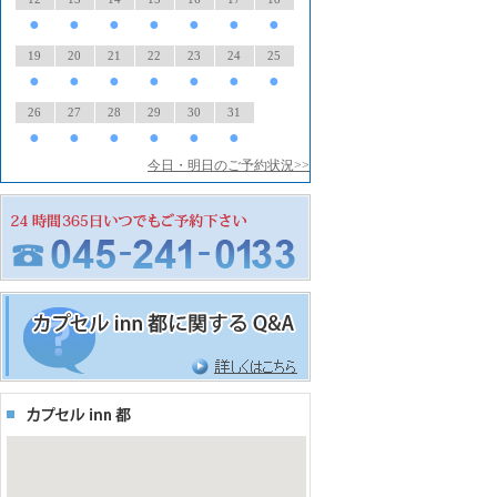
●
●
●
●
●
●
●
19
20
21
22
23
24
25
●
●
●
●
●
●
●
26
27
28
29
30
31
●
●
●
●
●
●
今日・明日のご予約状況>>