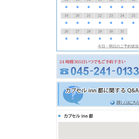
●
●
●
●
●
●
●
19
20
21
22
23
24
25
●
●
●
●
●
●
●
26
27
28
29
30
31
●
●
●
●
●
●
今日・明日のご予約状況