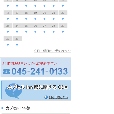
●
●
●
●
●
●
●
16
17
18
19
20
21
22
●
●
●
●
●
●
●
23
24
25
26
27
28
29
●
●
●
●
●
●
●
30
31
●
●
今日・明日のご予約状況>>