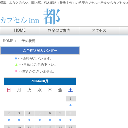
横浜、みなとみらい、関内駅、桜木町駅（徒歩７分）の格安カプセルホテルならカプセルin
HOME
＞ ご予約状況
ご予約状況カレンダー
●
･･･余裕がございます。
▲
･･･早めにご予約下さい。
×
･･･空きがございません。
2026年08月
日
月
火
水
木
金
土
1
●
2
3
4
5
6
7
8
●
●
●
●
●
●
●
9
10
11
12
13
14
15