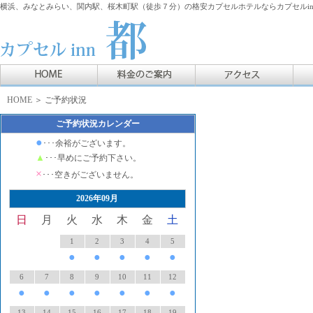
横浜、みなとみらい、関内駅、桜木町駅（徒歩７分）の格安カプセルホテルならカプセルin
HOME
＞ ご予約状況
ご予約状況カレンダー
●
･･･余裕がございます。
▲
･･･早めにご予約下さい。
×
･･･空きがございません。
2026年09月
日
月
火
水
木
金
土
1
2
3
4
5
●
●
●
●
●
6
7
8
9
10
11
12
●
●
●
●
●
●
●
13
14
15
16
17
18
19