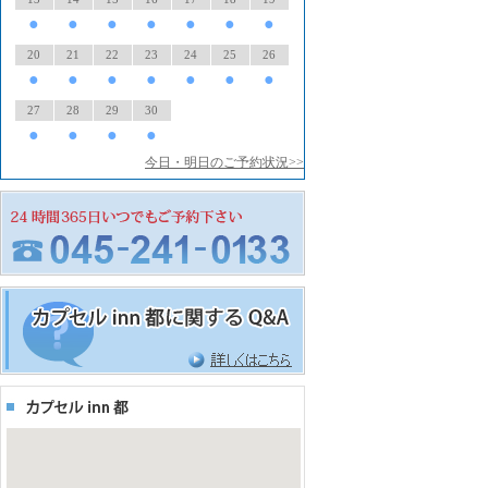
●
●
●
●
●
●
●
20
21
22
23
24
25
26
●
●
●
●
●
●
●
27
28
29
30
●
●
●
●
今日・明日のご予約状況>>