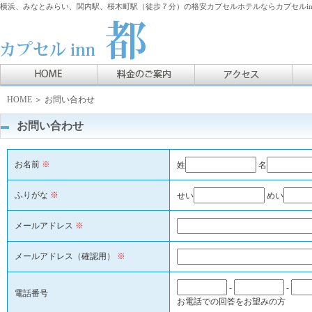
横浜、みなとみらい、関内駅、桜木町駅（徒歩７分）の格安カプセルホテルならカプセルin
HOME
＞ お問い合わせ
お問い合わせ
お名前
※
姓
名
ふりがな
※
せい
めい
メールアドレス
※
メールアドレス（確認用）
※
-
-
電話番号
お電話での回答をお望みの方