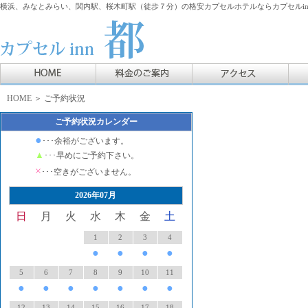
横浜、みなとみらい、関内駅、桜木町駅（徒歩７分）の格安カプセルホテルならカプセルin
HOME
＞ ご予約状況
ご予約状況カレンダー
●
･･･余裕がございます。
▲
･･･早めにご予約下さい。
×
･･･空きがございません。
2026年07月
日
月
火
水
木
金
土
1
2
3
4
●
●
●
●
5
6
7
8
9
10
11
●
●
●
●
●
●
●
12
13
14
15
16
17
18