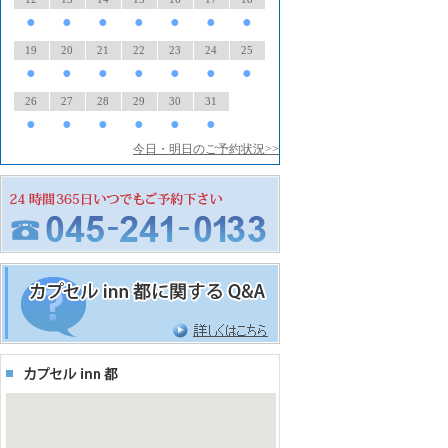
●
●
●
●
●
●
●
19
20
21
22
23
24
25
●
●
●
●
●
●
●
26
27
28
29
30
31
●
●
●
●
●
●
今日・明日のご予約状況>>