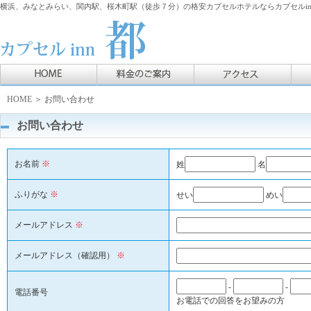
横浜、みなとみらい、関内駅、桜木町駅（徒歩７分）の格安カプセルホテルならカプセルin
HOME
＞ お問い合わせ
お問い合わせ
お名前
※
姓
名
ふりがな
※
せい
めい
メールアドレス
※
メールアドレス（確認用）
※
-
-
電話番号
お電話での回答をお望みの方