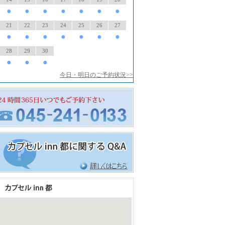
●
●
●
●
●
●
●
21
22
23
24
25
26
27
●
●
●
●
●
●
●
28
29
30
●
●
●
今日・明日のご予約状況>>