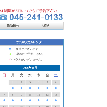
ご予約状況カレンダー
●
･･･余裕がございます。
▲
･･･早めにご予約下さい。
×
･･･空きがございません。
2026年06月
日
月
火
水
木
金
土
1
2
3
4
5
6
●
●
●
●
●
●
7
8
9
10
11
12
13
●
●
●
●
●
●
●
14
15
16
17
18
19
20