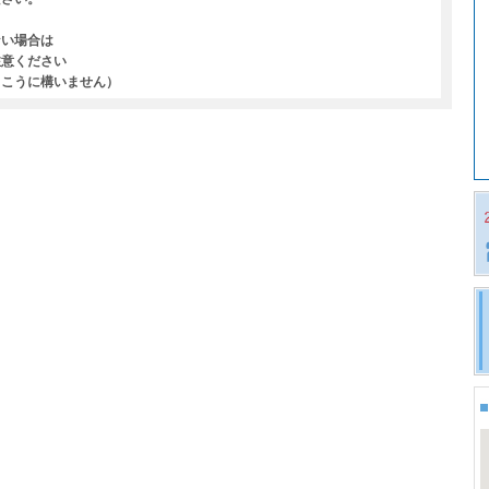
ない場合は
注意ください
っこうに構いません）