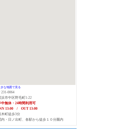
大きな地図で見る
231-0064
横浜市中区野毛町1-22
年中無休・24時間利用可
NN 13:00 / OUT 13:00
桜木町徒歩3分
関内・日ノ出町、各駅から徒歩１０分圏内