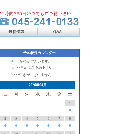
ご予約状況カレンダー
●
･･･余裕がございます。
▲
･･･早めにご予約下さい。
×
･･･空きがございません。
2026年08月
日
月
火
水
木
金
土
1
●
2
3
4
5
6
7
8
●
●
●
●
●
●
●
9
10
11
12
13
14
15