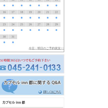
●
●
●
●
●
●
●
16
17
18
19
20
21
22
●
●
●
●
●
●
●
23
24
25
26
27
28
29
●
●
●
●
●
●
●
30
31
●
●
今日・明日のご予約状況>>