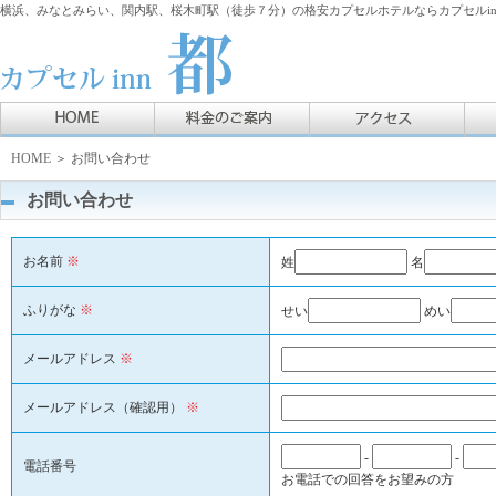
横浜、みなとみらい、関内駅、桜木町駅（徒歩７分）の格安カプセルホテルならカプセルin
HOME
＞ お問い合わせ
お問い合わせ
お名前
※
姓
名
ふりがな
※
せい
めい
メールアドレス
※
メールアドレス（確認用）
※
-
-
電話番号
お電話での回答をお望みの方