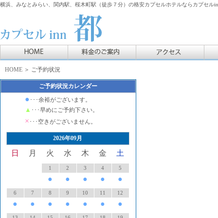
横浜、みなとみらい、関内駅、桜木町駅（徒歩７分）の格安カプセルホテルならカプセルin
HOME
＞ ご予約状況
ご予約状況カレンダー
●
･･･余裕がございます。
▲
･･･早めにご予約下さい。
×
･･･空きがございません。
2026年09月
日
月
火
水
木
金
土
1
2
3
4
5
●
●
●
●
●
6
7
8
9
10
11
12
●
●
●
●
●
●
●
13
14
15
16
17
18
19