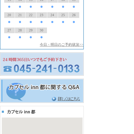
●
●
●
●
●
●
●
20
21
22
23
24
25
26
●
●
●
●
●
●
●
27
28
29
30
●
●
●
●
今日・明日のご予約状況>>