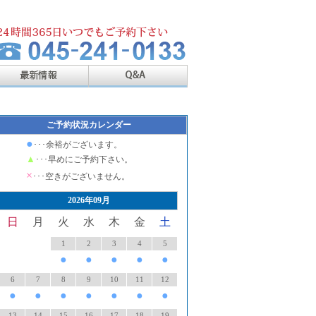
ご予約状況カレンダー
●
･･･余裕がございます。
▲
･･･早めにご予約下さい。
×
･･･空きがございません。
2026年09月
日
月
火
水
木
金
土
1
2
3
4
5
●
●
●
●
●
6
7
8
9
10
11
12
●
●
●
●
●
●
●
13
14
15
16
17
18
19