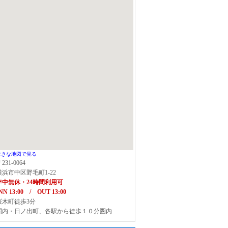
大きな地図で見る
231-0064
横浜市中区野毛町1-22
年中無休・24時間利用可
NN 13:00 / OUT 13:00
桜木町徒歩3分
関内・日ノ出町、各駅から徒歩１０分圏内