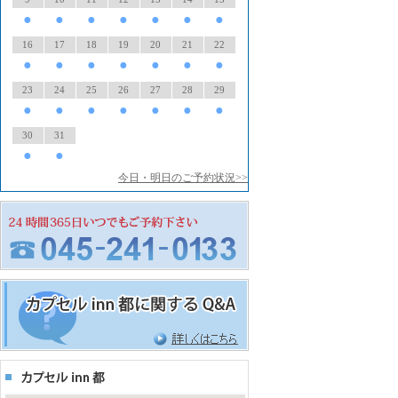
●
●
●
●
●
●
●
16
17
18
19
20
21
22
●
●
●
●
●
●
●
23
24
25
26
27
28
29
●
●
●
●
●
●
●
30
31
●
●
今日・明日のご予約状況>>