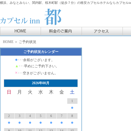
横浜、みなとみらい、関内駅、桜木町駅（徒歩７分）の格安カプセルホテルならカプセルin
HOME
＞ ご予約状況
ご予約状況カレンダー
●
･･･余裕がございます。
▲
･･･早めにご予約下さい。
×
･･･空きがございません。
2026年08月
日
月
火
水
木
金
土
1
●
2
3
4
5
6
7
8
●
●
●
●
●
●
●
9
10
11
12
13
14
15