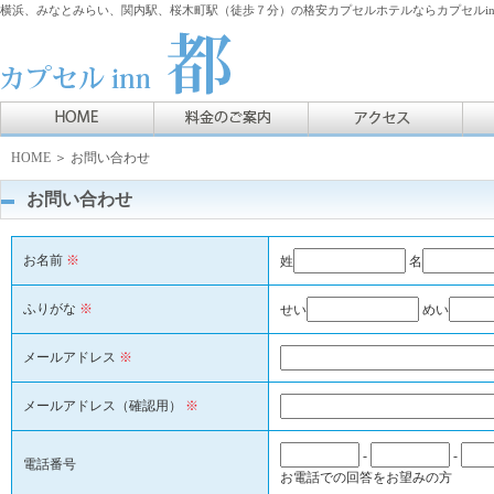
横浜、みなとみらい、関内駅、桜木町駅（徒歩７分）の格安カプセルホテルならカプセルin
HOME
＞ お問い合わせ
お問い合わせ
お名前
※
姓
名
ふりがな
※
せい
めい
メールアドレス
※
メールアドレス（確認用）
※
-
-
電話番号
お電話での回答をお望みの方