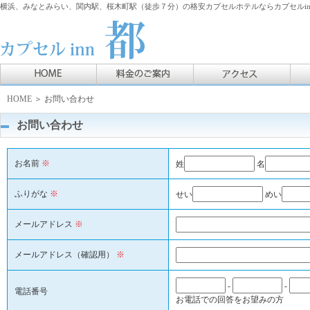
横浜、みなとみらい、関内駅、桜木町駅（徒歩７分）の格安カプセルホテルならカプセルin
HOME
＞ お問い合わせ
お問い合わせ
お名前
※
姓
名
ふりがな
※
せい
めい
メールアドレス
※
メールアドレス（確認用）
※
-
-
電話番号
お電話での回答をお望みの方