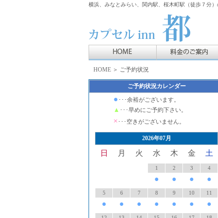
横浜、みなとみらい、関内駅、桜木町駅（徒歩７分）の
HOME
＞ ご予約状況
ご予約状況カレンダー
●
･･･余裕がございます。
▲
･･･早めにご予約下さい。
×
･･･空きがございません。
2026年07月
日
月
火
水
木
金
土
1
2
3
4
●
●
●
●
5
6
7
8
9
10
11
●
●
●
●
●
●
●
12
13
14
15
16
17
18