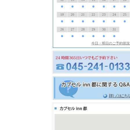
●
●
●
●
●
●
●
19
20
21
22
23
24
25
●
●
●
●
●
●
●
26
27
28
29
30
31
●
●
●
●
●
●
今日・明日のご予約状況