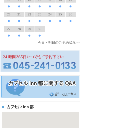
●
●
●
●
●
●
●
20
21
22
23
24
25
26
●
●
●
●
●
●
●
27
28
29
30
●
●
●
●
今日・明日のご予約状況>>