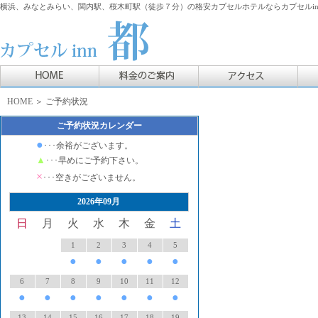
横浜、みなとみらい、関内駅、桜木町駅（徒歩７分）の格安カプセルホテルならカプセルin
HOME
＞ ご予約状況
ご予約状況カレンダー
●
･･･余裕がございます。
▲
･･･早めにご予約下さい。
×
･･･空きがございません。
2026年09月
日
月
火
水
木
金
土
1
2
3
4
5
●
●
●
●
●
6
7
8
9
10
11
12
●
●
●
●
●
●
●
13
14
15
16
17
18
19