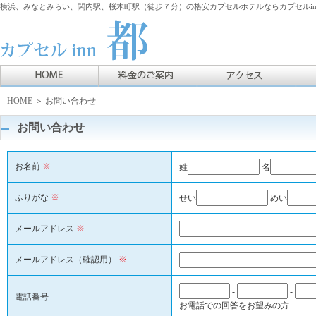
横浜、みなとみらい、関内駅、桜木町駅（徒歩７分）の格安カプセルホテルならカプセルin
HOME
＞ お問い合わせ
お問い合わせ
お名前
※
姓
名
ふりがな
※
せい
めい
メールアドレス
※
メールアドレス（確認用）
※
-
-
電話番号
お電話での回答をお望みの方