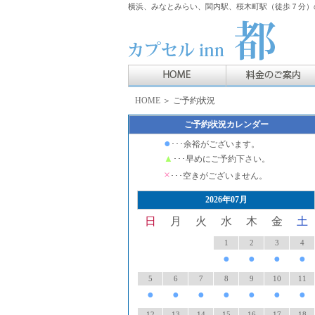
横浜、みなとみらい、関内駅、桜木町駅（徒歩７分）の
HOME
＞ ご予約状況
ご予約状況カレンダー
●
･･･余裕がございます。
▲
･･･早めにご予約下さい。
×
･･･空きがございません。
2026年07月
日
月
火
水
木
金
土
1
2
3
4
●
●
●
●
5
6
7
8
9
10
11
●
●
●
●
●
●
●
12
13
14
15
16
17
18