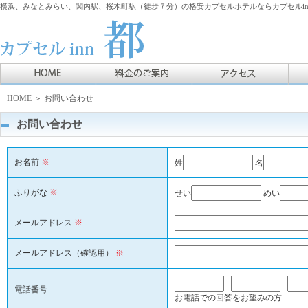
横浜、みなとみらい、関内駅、桜木町駅（徒歩７分）の格安カプセルホテルならカプセルin
HOME
＞ お問い合わせ
お問い合わせ
お名前
※
姓
名
ふりがな
※
せい
めい
メールアドレス
※
メールアドレス（確認用）
※
-
-
電話番号
お電話での回答をお望みの方