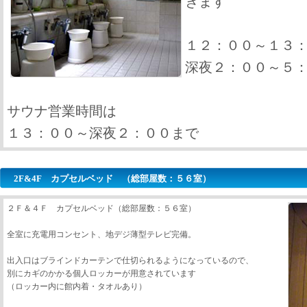
きます
１２：００～１３
深夜２：００～５
サウナ営業時間は
１３：００～深夜２：００まで
2F&4F カプセルベッド （総部屋数：５６室）
２Ｆ＆４Ｆ カプセルベッド（総部屋数：５６室）
全室に充電用コンセント、地デジ薄型テレビ完備。
出入口はブラインドカーテンで仕切られるようになっているので、
別にカギのかかる個人ロッカーが用意されています
（ロッカー内に館内着・タオルあり）