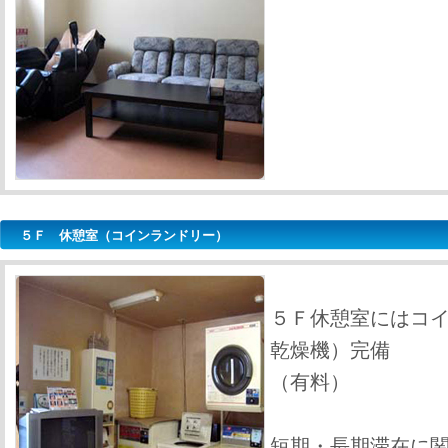
５Ｆ 休憩室（コインランドリー）
５Ｆ休憩室にはコ
乾燥機）完備
（有料）
短期・長期滞在に