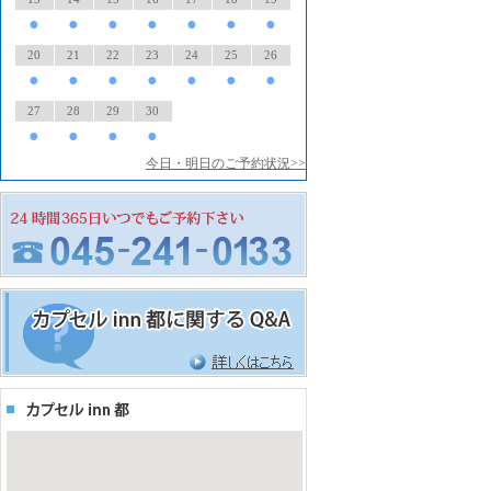
●
●
●
●
●
●
●
20
21
22
23
24
25
26
●
●
●
●
●
●
●
27
28
29
30
●
●
●
●
今日・明日のご予約状況>>