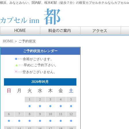
横浜、みなとみらい、関内駅、桜木町駅（徒歩７分）の格安カプセルホテルならカプセルin
HOME
＞ ご予約状況
ご予約状況カレンダー
●
･･･余裕がございます。
▲
･･･早めにご予約下さい。
×
･･･空きがございません。
2026年09月
日
月
火
水
木
金
土
1
2
3
4
5
●
●
●
●
●
6
7
8
9
10
11
12
●
●
●
●
●
●
●
13
14
15
16
17
18
19