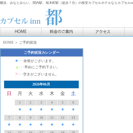
横浜、みなとみらい、関内駅、桜木町駅（徒歩７分）の格安カプセルホテルならカプセルin
HOME
＞ ご予約状況
ご予約状況カレンダー
●
･･･余裕がございます。
▲
･･･早めにご予約下さい。
×
･･･空きがございません。
2026年06月
日
月
火
水
木
金
土
1
2
3
4
5
6
●
●
●
●
●
●
7
8
9
10
11
12
13
●
●
●
●
●
●
●
14
15
16
17
18
19
20