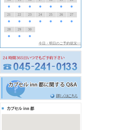
●
●
●
●
●
●
●
21
22
23
24
25
26
27
●
●
●
●
●
●
●
28
29
30
●
●
●
今日・明日のご予約状況>>