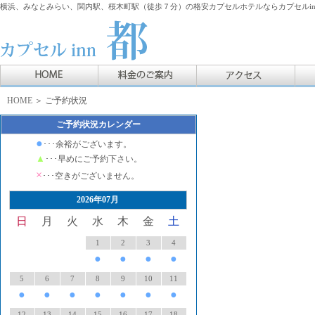
横浜、みなとみらい、関内駅、桜木町駅（徒歩７分）の格安カプセルホテルならカプセルin
HOME
＞ ご予約状況
ご予約状況カレンダー
●
･･･余裕がございます。
▲
･･･早めにご予約下さい。
×
･･･空きがございません。
2026年07月
日
月
火
水
木
金
土
1
2
3
4
●
●
●
●
5
6
7
8
9
10
11
●
●
●
●
●
●
●
12
13
14
15
16
17
18