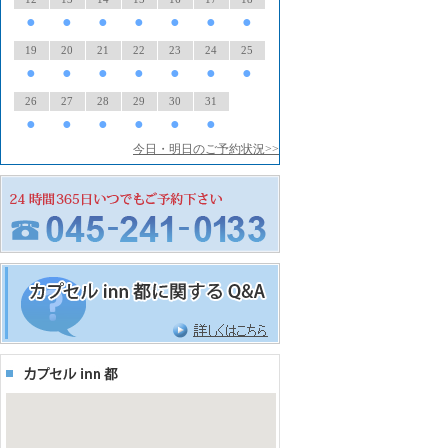
●
●
●
●
●
●
●
19
20
21
22
23
24
25
●
●
●
●
●
●
●
26
27
28
29
30
31
●
●
●
●
●
●
今日・明日のご予約状況>>