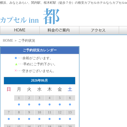
横浜、みなとみらい、関内駅、桜木町駅（徒歩７分）の格安カプセルホテルならカプセルin
HOME
＞ ご予約状況
ご予約状況カレンダー
●
･･･余裕がございます。
▲
･･･早めにご予約下さい。
×
･･･空きがございません。
2026年06月
日
月
火
水
木
金
土
1
2
3
4
5
6
●
●
●
●
●
●
7
8
9
10
11
12
13
●
●
●
●
●
●
●
14
15
16
17
18
19
20