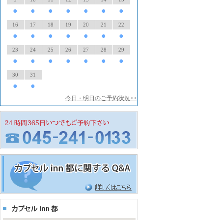
●
●
●
●
●
●
●
16
17
18
19
20
21
22
●
●
●
●
●
●
●
23
24
25
26
27
28
29
●
●
●
●
●
●
●
30
31
●
●
今日・明日のご予約状況>>