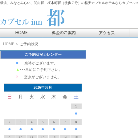
横浜、みなとみらい、関内駅、桜木町駅（徒歩７分）の格安カプセルホテルならカプセルin
HOME
＞ ご予約状況
ご予約状況カレンダー
●
･･･余裕がございます。
▲
･･･早めにご予約下さい。
×
･･･空きがございません。
2026年08月
日
月
火
水
木
金
土
1
●
2
3
4
5
6
7
8
●
●
●
●
●
●
●
9
10
11
12
13
14
15