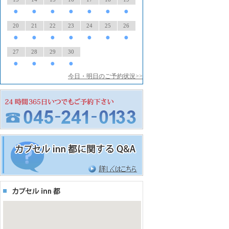
●
●
●
●
●
●
●
20
21
22
23
24
25
26
●
●
●
●
●
●
●
27
28
29
30
●
●
●
●
今日・明日のご予約状況>>