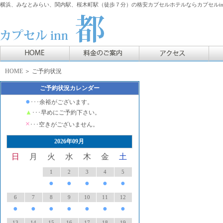
横浜、みなとみらい、関内駅、桜木町駅（徒歩７分）の格安カプセルホテルならカプセルin
HOME
＞ ご予約状況
ご予約状況カレンダー
●
･･･余裕がございます。
▲
･･･早めにご予約下さい。
×
･･･空きがございません。
2026年09月
日
月
火
水
木
金
土
1
2
3
4
5
●
●
●
●
●
6
7
8
9
10
11
12
●
●
●
●
●
●
●
13
14
15
16
17
18
19