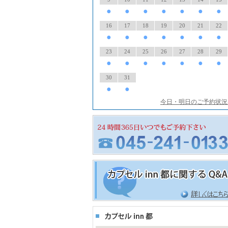
●
●
●
●
●
●
●
16
17
18
19
20
21
22
●
●
●
●
●
●
●
23
24
25
26
27
28
29
●
●
●
●
●
●
●
30
31
●
●
今日・明日のご予約状況