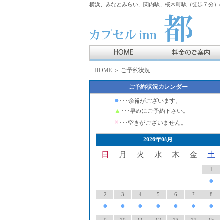
横浜、みなとみらい、関内駅、桜木町駅（徒歩７分）の
HOME
＞ ご予約状況
ご予約状況カレンダー
●
･･･余裕がございます。
▲
･･･早めにご予約下さい。
×
･･･空きがございません。
2026年08月
日
月
火
水
木
金
土
1
●
2
3
4
5
6
7
8
●
●
●
●
●
●
●
9
10
11
12
13
14
15