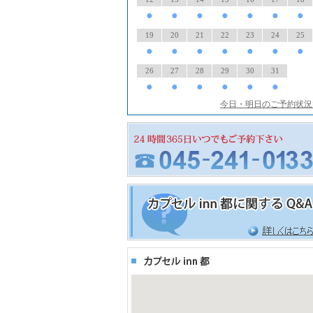
●
●
●
●
●
●
●
19
20
21
22
23
24
25
●
●
●
●
●
●
●
26
27
28
29
30
31
●
●
●
●
●
●
今日・明日のご予約状況