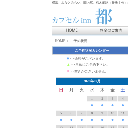
横浜、みなとみらい、関内駅、桜木町駅（徒歩７分）の
HOME
＞ ご予約状況
ご予約状況カレンダー
●
･･･余裕がございます。
▲
･･･早めにご予約下さい。
×
･･･空きがございません。
2026年07月
日
月
火
水
木
金
土
1
2
3
4
●
●
●
●
5
6
7
8
9
10
11
●
●
●
●
●
●
●
12
13
14
15
16
17
18