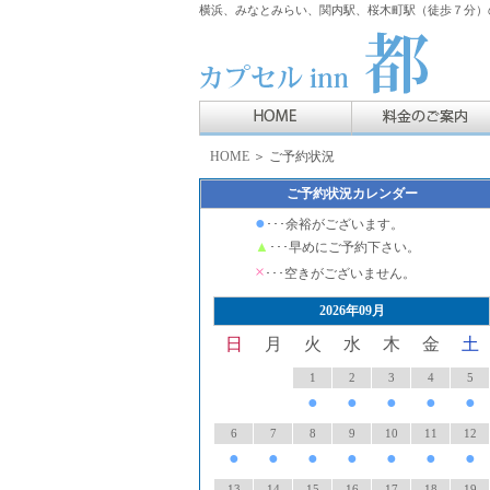
横浜、みなとみらい、関内駅、桜木町駅（徒歩７分）の
HOME
＞ ご予約状況
ご予約状況カレンダー
●
･･･余裕がございます。
▲
･･･早めにご予約下さい。
×
･･･空きがございません。
2026年09月
日
月
火
水
木
金
土
1
2
3
4
5
●
●
●
●
●
6
7
8
9
10
11
12
●
●
●
●
●
●
●
13
14
15
16
17
18
19