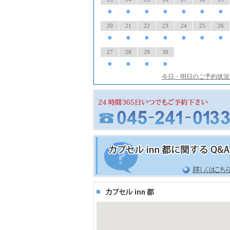
●
●
●
●
●
●
●
20
21
22
23
24
25
26
●
●
●
●
●
●
●
27
28
29
30
●
●
●
●
今日・明日のご予約状況