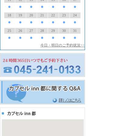
●
●
●
●
●
●
●
18
19
20
21
22
23
24
●
●
●
●
●
●
●
25
26
27
28
29
30
31
●
●
●
●
●
●
●
今日・明日のご予約状況>>