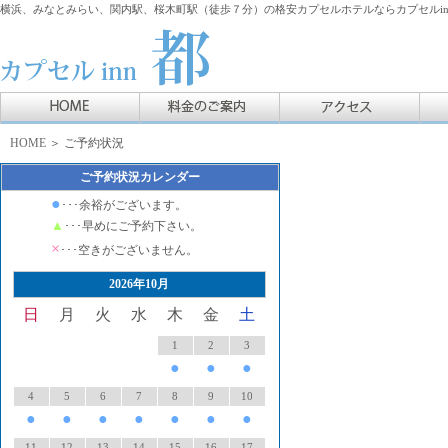
横浜、みなとみらい、関内駅、桜木町駅（徒歩７分）の格安カプセルホテルならカプセルin
HOME
＞ ご予約状況
ご予約状況カレンダー
●
･･･余裕がございます。
▲
･･･早めにご予約下さい。
×
･･･空きがございません。
2026年10月
日
月
火
水
木
金
土
1
2
3
●
●
●
4
5
6
7
8
9
10
●
●
●
●
●
●
●
11
12
13
14
15
16
17