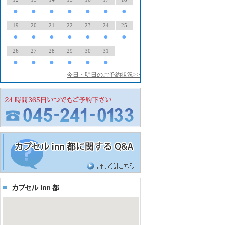
●
●
●
●
●
●
●
19
20
21
22
23
24
25
●
●
●
●
●
●
●
26
27
28
29
30
31
●
●
●
●
●
●
今日・明日のご予約状況>>