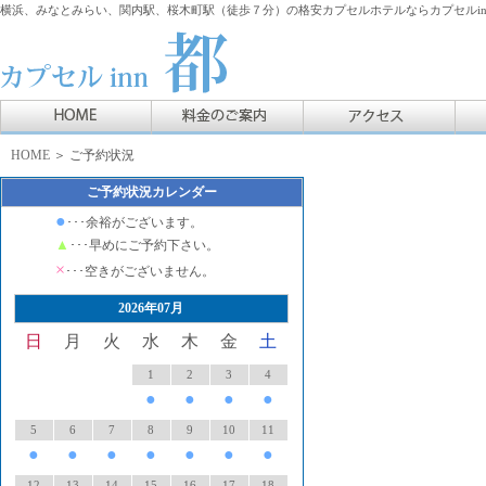
横浜、みなとみらい、関内駅、桜木町駅（徒歩７分）の格安カプセルホテルならカプセルin
HOME
＞ ご予約状況
ご予約状況カレンダー
●
･･･余裕がございます。
▲
･･･早めにご予約下さい。
×
･･･空きがございません。
2026年07月
日
月
火
水
木
金
土
1
2
3
4
●
●
●
●
5
6
7
8
9
10
11
●
●
●
●
●
●
●
12
13
14
15
16
17
18