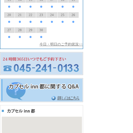
●
●
●
●
●
●
●
20
21
22
23
24
25
26
●
●
●
●
●
●
●
27
28
29
30
●
●
●
●
今日・明日のご予約状況>>