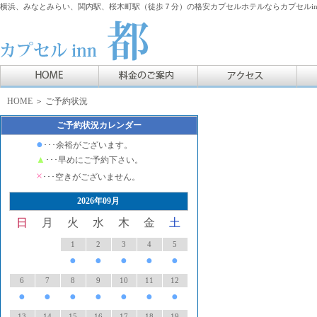
横浜、みなとみらい、関内駅、桜木町駅（徒歩７分）の格安カプセルホテルならカプセルin
HOME
＞ ご予約状況
ご予約状況カレンダー
●
･･･余裕がございます。
▲
･･･早めにご予約下さい。
×
･･･空きがございません。
2026年09月
日
月
火
水
木
金
土
1
2
3
4
5
●
●
●
●
●
6
7
8
9
10
11
12
●
●
●
●
●
●
●
13
14
15
16
17
18
19