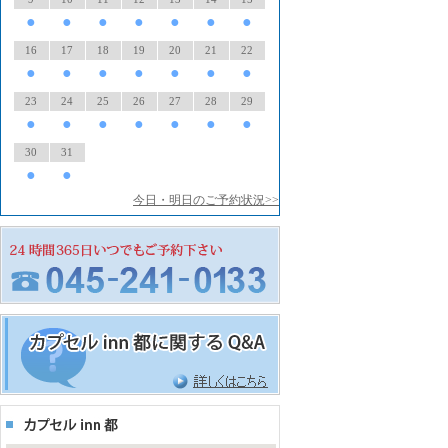
●
●
●
●
●
●
●
16
17
18
19
20
21
22
●
●
●
●
●
●
●
23
24
25
26
27
28
29
●
●
●
●
●
●
●
30
31
●
●
今日・明日のご予約状況>>