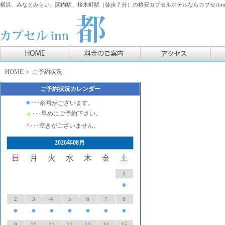
横浜、みなとみらい、関内駅、桜木町駅（徒歩７分）の格安カプセルホテルならカプセルin
HOME
＞ ご予約状況
ご予約状況カレンダー
●
･･･余裕がございます。
▲
･･･早めにご予約下さい。
×
･･･空きがございません。
2026年08月
日
月
火
水
木
金
土
1
●
2
3
4
5
6
7
8
●
●
●
●
●
●
●
9
10
11
12
13
14
15