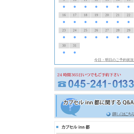
●
●
●
●
●
●
●
16
17
18
19
20
21
22
●
●
●
●
●
●
●
23
24
25
26
27
28
29
●
●
●
●
●
●
●
30
31
●
●
今日・明日のご予約状況