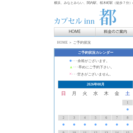
横浜、みなとみらい、関内駅、桜木町駅（徒歩７分）の
HOME
＞ ご予約状況
ご予約状況カレンダー
●
･･･余裕がございます。
▲
･･･早めにご予約下さい。
×
･･･空きがございません。
2026年08月
日
月
火
水
木
金
土
1
●
2
3
4
5
6
7
8
●
●
●
●
●
●
●
9
10
11
12
13
14
15