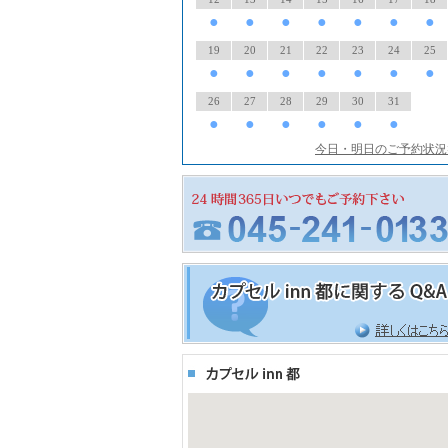
●
●
●
●
●
●
●
19
20
21
22
23
24
25
●
●
●
●
●
●
●
26
27
28
29
30
31
●
●
●
●
●
●
今日・明日のご予約状況