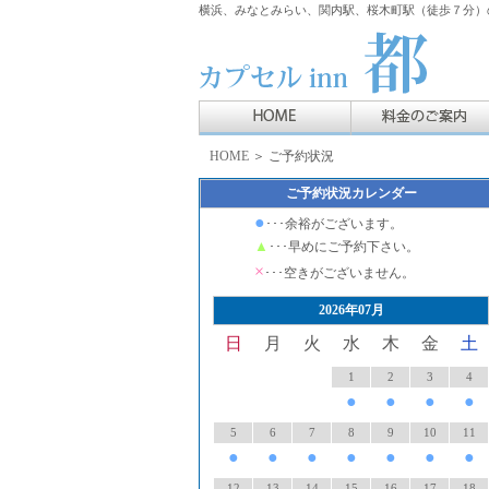
横浜、みなとみらい、関内駅、桜木町駅（徒歩７分）の
HOME
＞ ご予約状況
ご予約状況カレンダー
●
･･･余裕がございます。
▲
･･･早めにご予約下さい。
×
･･･空きがございません。
2026年07月
日
月
火
水
木
金
土
1
2
3
4
●
●
●
●
5
6
7
8
9
10
11
●
●
●
●
●
●
●
12
13
14
15
16
17
18