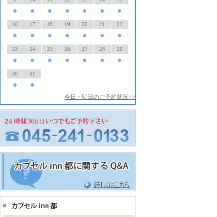
●
●
●
●
●
●
●
16
17
18
19
20
21
22
●
●
●
●
●
●
●
23
24
25
26
27
28
29
●
●
●
●
●
●
●
30
31
●
●
今日・明日のご予約状況>>