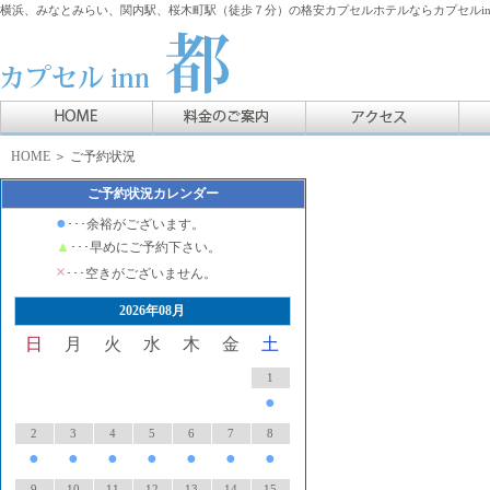
横浜、みなとみらい、関内駅、桜木町駅（徒歩７分）の格安カプセルホテルならカプセルin
HOME
＞ ご予約状況
ご予約状況カレンダー
●
･･･余裕がございます。
▲
･･･早めにご予約下さい。
×
･･･空きがございません。
2026年08月
日
月
火
水
木
金
土
1
●
2
3
4
5
6
7
8
●
●
●
●
●
●
●
9
10
11
12
13
14
15