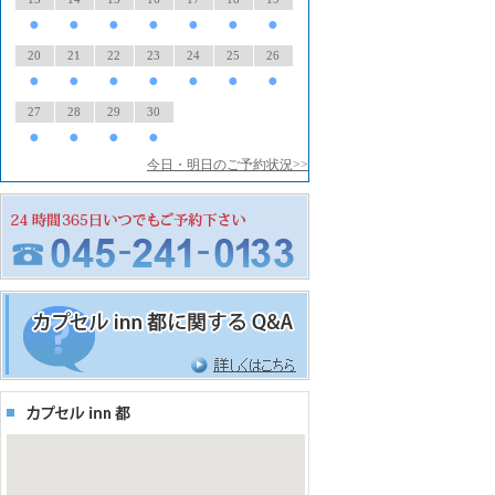
●
●
●
●
●
●
●
20
21
22
23
24
25
26
●
●
●
●
●
●
●
27
28
29
30
●
●
●
●
今日・明日のご予約状況>>