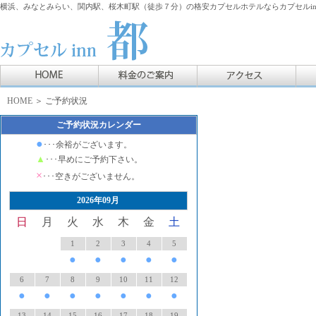
横浜、みなとみらい、関内駅、桜木町駅（徒歩７分）の格安カプセルホテルならカプセルin
HOME
＞ ご予約状況
ご予約状況カレンダー
●
･･･余裕がございます。
▲
･･･早めにご予約下さい。
×
･･･空きがございません。
2026年09月
日
月
火
水
木
金
土
1
2
3
4
5
●
●
●
●
●
6
7
8
9
10
11
12
●
●
●
●
●
●
●
13
14
15
16
17
18
19