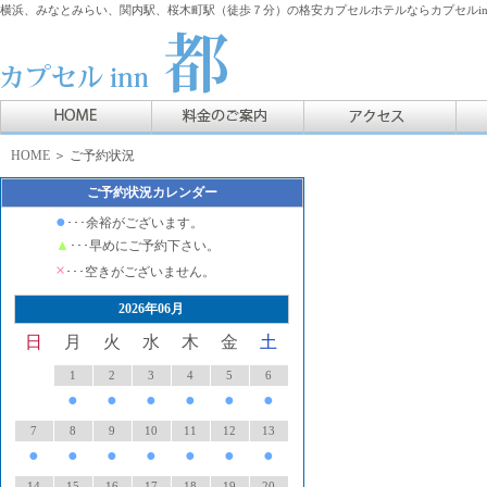
横浜、みなとみらい、関内駅、桜木町駅（徒歩７分）の格安カプセルホテルならカプセルin
HOME
＞ ご予約状況
ご予約状況カレンダー
●
･･･余裕がございます。
▲
･･･早めにご予約下さい。
×
･･･空きがございません。
2026年06月
日
月
火
水
木
金
土
1
2
3
4
5
6
●
●
●
●
●
●
7
8
9
10
11
12
13
●
●
●
●
●
●
●
14
15
16
17
18
19
20