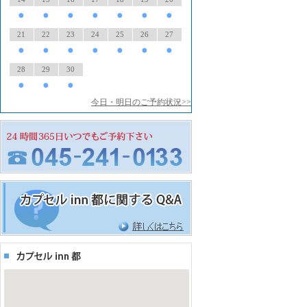
●
●
●
●
●
●
●
21
22
23
24
25
26
27
●
●
●
●
●
●
●
28
29
30
●
●
●
今日・明日のご予約状況>>