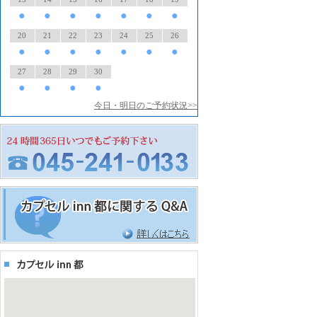
●
●
●
●
●
●
●
20
21
22
23
24
25
26
●
●
●
●
●
●
●
27
28
29
30
●
●
●
●
今日・明日のご予約状況>>