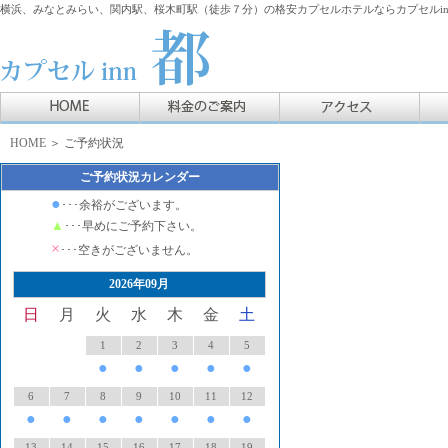
横浜、みなとみらい、関内駅、桜木町駅（徒歩７分）の格安カプセルホテルならカプセルin
HOME
＞ ご予約状況
ご予約状況カレンダー
●
･･･余裕がございます。
▲
･･･早めにご予約下さい。
×
･･･空きがございません。
2026年09月
日
月
火
水
木
金
土
1
2
3
4
5
●
●
●
●
●
6
7
8
9
10
11
12
●
●
●
●
●
●
●
13
14
15
16
17
18
19