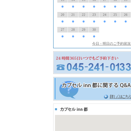
●
●
●
●
●
●
●
20
21
22
23
24
25
26
●
●
●
●
●
●
●
27
28
29
30
●
●
●
●
今日・明日のご予約状況