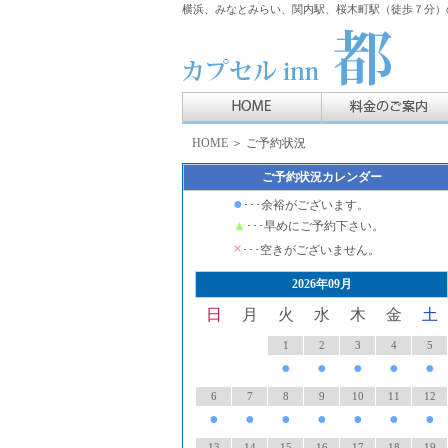
横浜、みなとみらい、関内駅、桜木町駅（徒歩７分）の
HOME
＞ ご予約状況
ご予約状況カレンダー
●
･･･余裕がございます。
▲
･･･早めにご予約下さい。
×
･･･空きがございません。
2026年09月
日
月
火
水
木
金
土
1
2
3
4
5
●
●
●
●
●
6
7
8
9
10
11
12
●
●
●
●
●
●
●
13
14
15
16
17
18
19