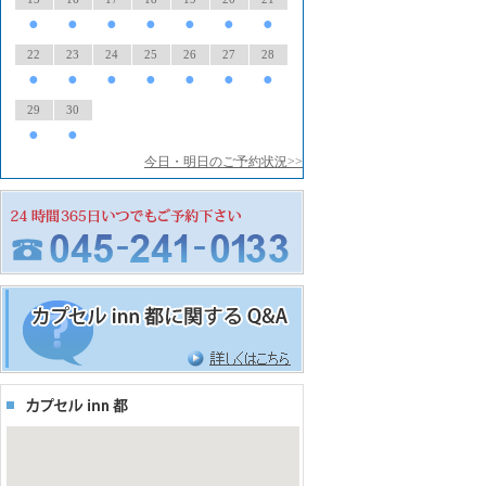
●
●
●
●
●
●
●
22
23
24
25
26
27
28
●
●
●
●
●
●
●
29
30
●
●
今日・明日のご予約状況>>