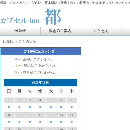
横浜、みなとみらい、関内駅、桜木町駅（徒歩７分）の格安カプセルホテルならカプセルin
HOME
＞ ご予約状況
ご予約状況カレンダー
●
･･･余裕がございます。
▲
･･･早めにご予約下さい。
×
･･･空きがございません。
2026年11月
日
月
火
水
木
金
土
1
2
3
4
5
6
7
●
●
●
●
●
●
●
8
9
10
11
12
13
14
●
●
●
●
●
●
●
15
16
17
18
19
20
21