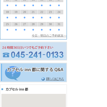
●
●
●
●
●
●
●
18
19
20
21
22
23
24
●
●
●
●
●
●
●
25
26
27
28
29
30
31
●
●
●
●
●
●
●
今日・明日のご予約状況>>