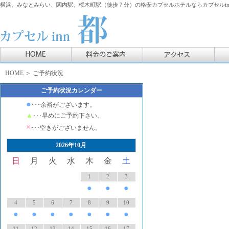
横浜、みなとみらい、関内駅、桜木町駅（徒歩７分）の格安カプセルホテルならカプセルin
HOME
＞ ご予約状況
ご予約状況カレンダー
●
･･･余裕がございます。
▲
･･･早めにご予約下さい。
×
･･･空きがございません。
2026年10月
日
月
火
水
木
金
土
1
2
3
●
●
●
4
5
6
7
8
9
10
●
●
●
●
●
●
●
11
12
13
14
15
16
17