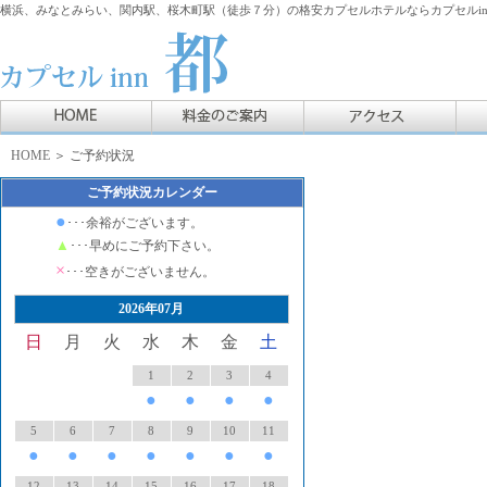
横浜、みなとみらい、関内駅、桜木町駅（徒歩７分）の格安カプセルホテルならカプセルin
HOME
＞ ご予約状況
ご予約状況カレンダー
●
･･･余裕がございます。
▲
･･･早めにご予約下さい。
×
･･･空きがございません。
2026年07月
日
月
火
水
木
金
土
1
2
3
4
●
●
●
●
5
6
7
8
9
10
11
●
●
●
●
●
●
●
12
13
14
15
16
17
18