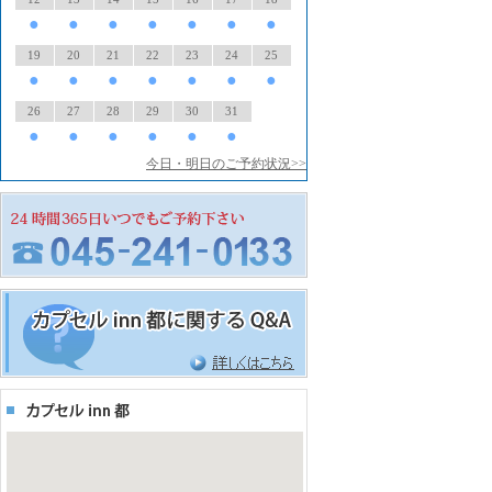
●
●
●
●
●
●
●
19
20
21
22
23
24
25
●
●
●
●
●
●
●
26
27
28
29
30
31
●
●
●
●
●
●
今日・明日のご予約状況>>