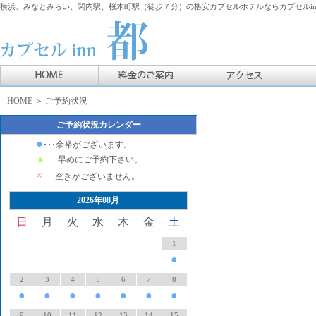
横浜、みなとみらい、関内駅、桜木町駅（徒歩７分）の格安カプセルホテルならカプセルin
HOME
＞ ご予約状況
ご予約状況カレンダー
●
･･･余裕がございます。
▲
･･･早めにご予約下さい。
×
･･･空きがございません。
2026年08月
日
月
火
水
木
金
土
1
●
2
3
4
5
6
7
8
●
●
●
●
●
●
●
9
10
11
12
13
14
15