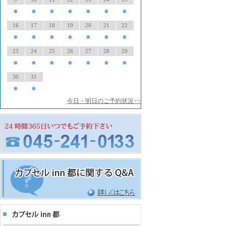
●
●
●
●
●
●
●
16
17
18
19
20
21
22
●
●
●
●
●
●
●
23
24
25
26
27
28
29
●
●
●
●
●
●
●
30
31
●
●
今日・明日のご予約状況>>