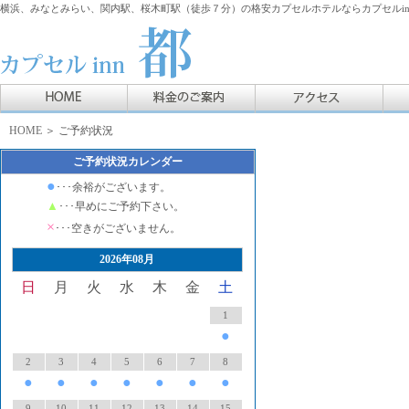
横浜、みなとみらい、関内駅、桜木町駅（徒歩７分）の格安カプセルホテルならカプセルin
HOME
＞ ご予約状況
ご予約状況カレンダー
●
･･･余裕がございます。
▲
･･･早めにご予約下さい。
×
･･･空きがございません。
2026年08月
日
月
火
水
木
金
土
1
●
2
3
4
5
6
7
8
●
●
●
●
●
●
●
9
10
11
12
13
14
15