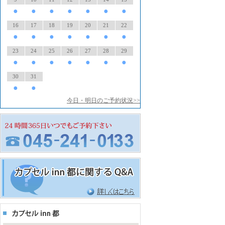
●
●
●
●
●
●
●
16
17
18
19
20
21
22
●
●
●
●
●
●
●
23
24
25
26
27
28
29
●
●
●
●
●
●
●
30
31
●
●
今日・明日のご予約状況>>