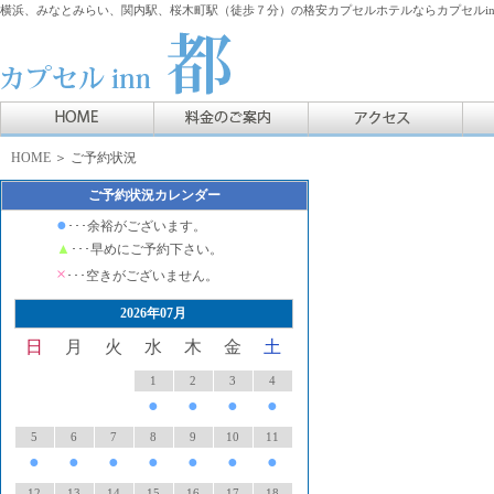
横浜、みなとみらい、関内駅、桜木町駅（徒歩７分）の格安カプセルホテルならカプセルin
HOME
＞ ご予約状況
ご予約状況カレンダー
●
･･･余裕がございます。
▲
･･･早めにご予約下さい。
×
･･･空きがございません。
2026年07月
日
月
火
水
木
金
土
1
2
3
4
●
●
●
●
5
6
7
8
9
10
11
●
●
●
●
●
●
●
12
13
14
15
16
17
18