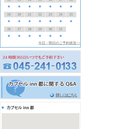
●
●
●
●
●
●
●
19
20
21
22
23
24
25
●
●
●
●
●
●
●
26
27
28
29
30
31
●
●
●
●
●
●
今日・明日のご予約状況>>