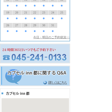
●
●
●
●
●
●
●
19
20
21
22
23
24
25
●
●
●
●
●
●
●
26
27
28
29
30
31
●
●
●
●
●
●
今日・明日のご予約状況>>