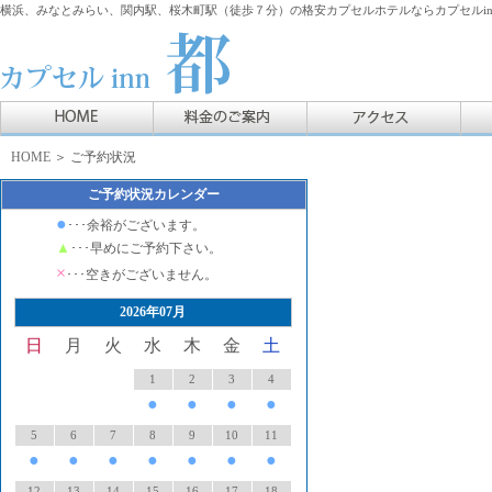
横浜、みなとみらい、関内駅、桜木町駅（徒歩７分）の格安カプセルホテルならカプセルin
HOME
＞ ご予約状況
ご予約状況カレンダー
●
･･･余裕がございます。
▲
･･･早めにご予約下さい。
×
･･･空きがございません。
2026年07月
日
月
火
水
木
金
土
1
2
3
4
●
●
●
●
5
6
7
8
9
10
11
●
●
●
●
●
●
●
12
13
14
15
16
17
18